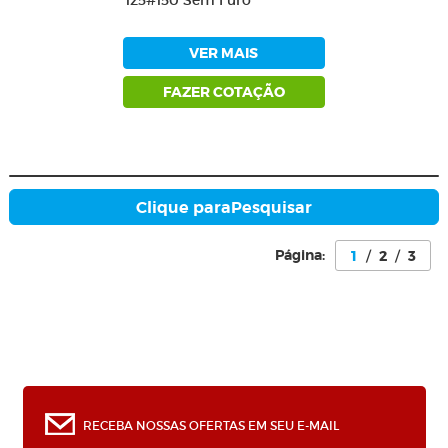
125#150 Sem Furo
VER MAIS
FAZER COTAÇÃO
Clique para
Pesquisar
Página:
1
/
2
/
3
0
RECEBA NOSSAS OFERTAS EM SEU E-MAIL