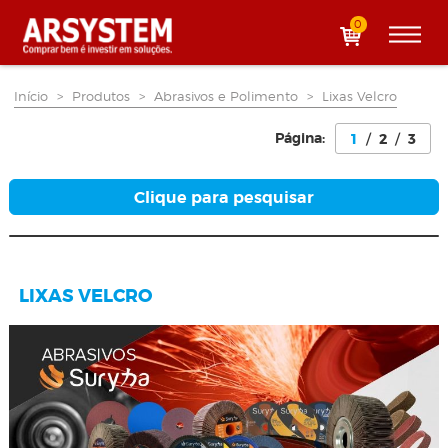
0
Início
>
Produtos
>
Abrasivos e Polimento
>
Lixas Velcro
Página:
1
/
2
/
3
Clique para pesquisar
LIXAS VELCRO