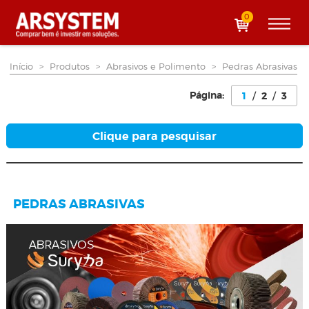
0
Início
>
Produtos
>
Abrasivos e Polimento
>
Pedras Abrasivas
Página:
1
/
2
/
3
Clique para pesquisar
PEDRAS ABRASIVAS