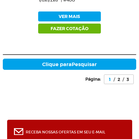
1/8x1/2x6" | #400
VER MAIS
FAZER COTAÇÃO
Clique para
Pesquisar
Página:
1
/
2
/
3
0
RECEBA NOSSAS OFERTAS EM SEU E-MAIL