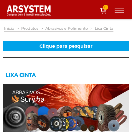
0
Início
>
Produtos
>
Abrasivos e Polimento
>
Lixa Cinta
Clique para pesquisar
LIXA CINTA