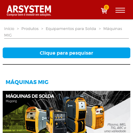
0
Início
>
Produtos
>
Equipamentos para Solda
>
Máquinas
MIG
Clique para pesquisar
MÁQUINAS MIG