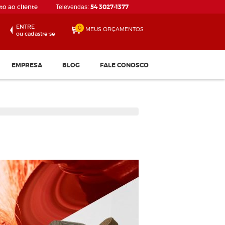
o ao cliente
54 3027-1377
Televendas:
ENTRE
0
MEUS ORÇAMENTOS
ou cadastre-se
EMPRESA
BLOG
FALE CONOSCO
Disco de Corte 115 x 1.0...
Confira