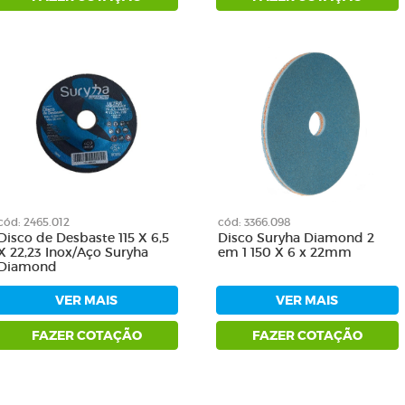
cód: 2465.012
cód: 3366.098
Disco de Desbaste 115 X 6,5
Disco Suryha Diamond 2
X 22,23 Inox/Aço Suryha
em 1 150 X 6 x 22mm
Diamond
VER MAIS
VER MAIS
FAZER COTAÇÃO
FAZER COTAÇÃO