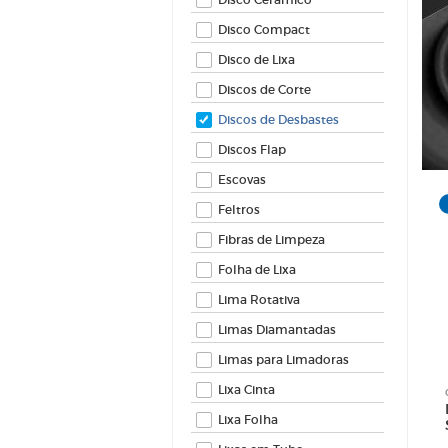
Feltros
Fibras 
Disco Compact
Folha d
Disco de Lixa
Lima Ro
Discos de Corte
Limas 
Limas 
Discos de Desbastes
Lixa Ci
Discos Flap
Lixa Fo
Escovas
Lixas 
Feltros
Lixas Ve
Fibras de Limpeza
Folha de Lixa
Lima Rotativa
Limas Diamantadas
Limas para Limadoras
Lixa Cinta
Lixa Folha