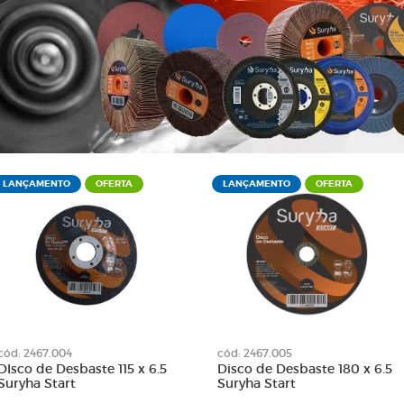
Roda 100 x 50
de Limpeza
Roda 115 x 20
e Lixa
Roda 250 x 100
tativa
Roda 250 x 50
Diamantadas
Roda 250 x 70
para Limadoras
Rodas de Lixa
nta
Suporte para Lixas Cinta
lha
Suportes
em Tubo
Suportes de Lixas
LANÇAMENTO
OFERTA
LANÇAMENTO
OFERTA
lcro
cód: 2467.004
cód: 2467.005
DIsco de Desbaste 115 x 6.5
Disco de Desbaste 180 x 6.5
Suryha Start
Suryha Start