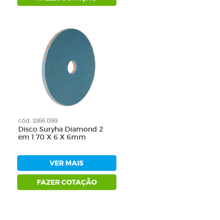
0
cód: 3366.099
Disco Suryha Diamond 2
em 1 70 X 6 X 6mm
VER MAIS
FAZER COTAÇÃO