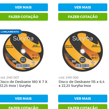
VER MAIS
VER MAIS
FAZER COTAÇÃO
FAZER COTAÇÃO
LANÇAMENTO
cód: 2461.007
cód: 2461.008
Disco de Desbaste 180 X 7 X
Disco de Desbaste 115 x 6,4
22,23 Inox | Suryha
x 22,23 Suryha Inox
VER MAIS
VER MAIS
FAZER COTAÇÃO
FAZER COTAÇÃO