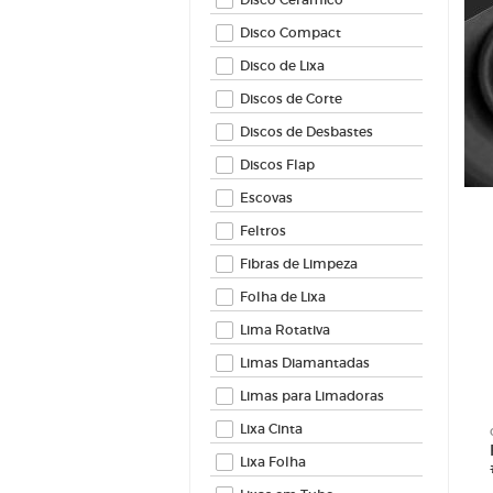
Feltros
Fibras 
Disco Compact
Folha d
Disco de Lixa
Lima Ro
Discos de Corte
Limas 
Limas 
Discos de Desbastes
Lixa Ci
Discos Flap
Lixa Fo
Escovas
Lixas 
Feltros
Lixas Ve
Fibras de Limpeza
Folha de Lixa
Lima Rotativa
Limas Diamantadas
Limas para Limadoras
Lixa Cinta
Lixa Folha