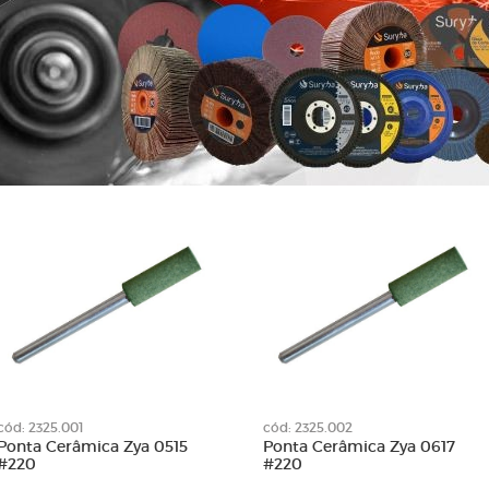
Roda 100 x 50
de Limpeza
Roda 115 x 20
e Lixa
Roda 250 x 100
tativa
Roda 250 x 50
Diamantadas
Roda 250 x 70
para Limadoras
Rodas de Lixa
nta
Suporte para Lixas Cinta
lha
Suportes
em Tubo
Suportes de Lixas
lcro
cód: 2325.001
cód: 2325.002
Ponta Cerâmica Zya 0515
Ponta Cerâmica Zya 0617
#220
#220