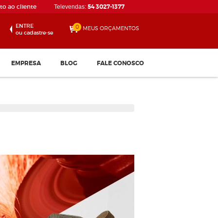
o ao cliente
54 3027-1377
Televendas:
ENTRE
0
MEUS ORÇAMENTOS
ou cadastre-se
EMPRESA
BLOG
FALE CONOSCO
Disco de Corte 115 x 1.0...
Confira