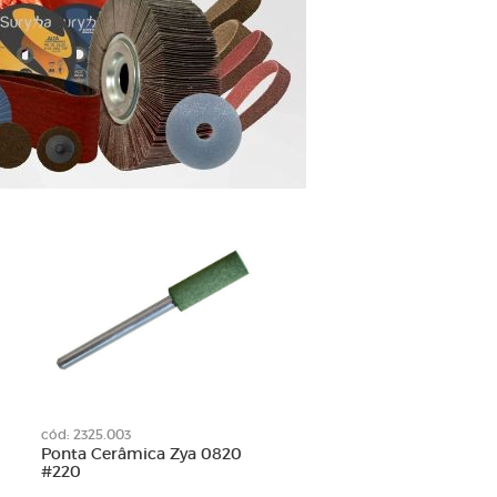
cód: 2325.003
Ponta Cerâmica Zya 0820
#220