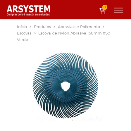
0
Início
>
Produtos
>
Abrasivos e Polimento
>
Escovas
>
Escova de Nylon Abrasiva 150mm #50
Verde