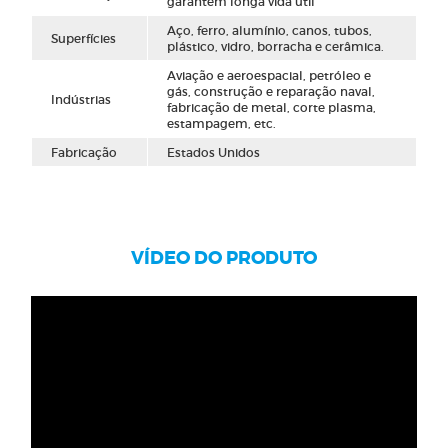
garantem longa vida útil
Aço, ferro, alumínio, canos, tubos,
Superfícies
plástico, vidro, borracha e cerâmica.
Aviação e aeroespacial, petróleo e
gás, construção e reparação naval,
Indústrias
fabricação de metal, corte plasma,
estampagem, etc.
Fabricação
Estados Unidos
VÍDEO DO PRODUTO