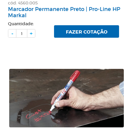
cód: 4560.005
Marcador Permanente Preto | Pro-Line HP
Markal
Quantidade:
FAZER COTAÇÃO
-
+