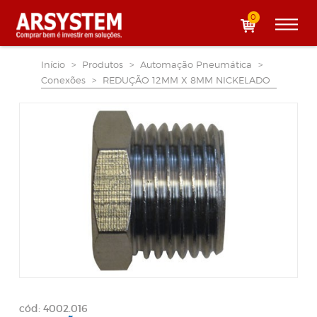
0
Início
>
Produtos
>
Automação Pneumática
>
Conexões
>
REDUÇÃO 12MM X 8MM NICKELADO
cód: 4002.016